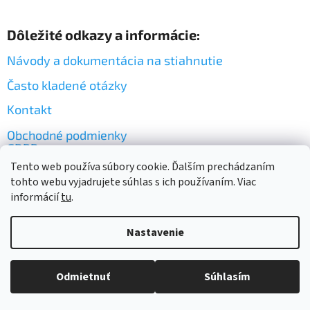
Z
á
Dôležité odkazy a informácie:
p
ä
Návody a dokumentácia na stiahnutie
t
i
Často kladené otázky
e
Kontakt
Obchodné podmienky
GDPR
Tento web používa súbory cookie. Ďalším prechádzaním
tohto webu vyjadrujete súhlas s ich používaním. Viac
informácií
tu
.
Nastavenie
Vytvoril Shoptet
Odmietnuť
Súhlasím
Copyright 2026
PLASTIC BOX SK
. Všetky práva vyhradené.