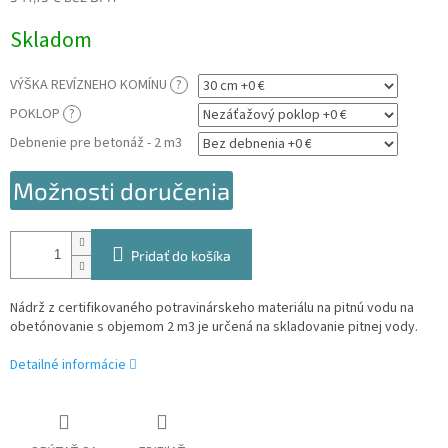
Jednotková
Skladom
cena:
VÝŠKA REVÍZNEHO KOMÍNU
?
POKLOP
?
Debnenie pre betonáž - 2 m3
Možnosti doručenia
Pridať do košíka
Nádrž z certifikovaného potravinárskeho materiálu na pitnú vodu na
obetónovanie s objemom 2 m3 je určená na skladovanie pitnej vody.
Detailné informácie