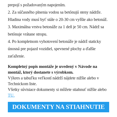
prepojí s požadovaným napojením.
2. Za súčasného plnenia vodou sa betónujú steny nádrže.
Hladina vody musí byť stále o 20-30 cm vyššie ako betonáž.
3. Maximálna vrstva betonáže za 1 deň je 50 cm. Nádrž sa
betónuje vrátane stropu.
4. Po kompletnom vyhotovení betonáže je nádrž staticky
únosná pre pojazd vozidiel, spevnené plochy a ďalšie
zaťaženie.
Kompletný popis montáže je uvedený v Návode na
montáž, ktorý dostanete s výrobkom.
Výkres a tabuľku veľkostí nádrží nájdete nižšie alebo v
Technickom liste.
Všetky súvisiace dokumenty si môžete stiahnuť nižšie alebo
TU.
DOKUMENTY NA STIAHNUTIE