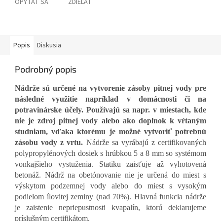
OPÝTAŤ SA
ZDIEĽAŤ
Popis
Diskusia
Podrobný popis
Nádrže sú určené na vytvorenie zásoby pitnej vody pre
následné využitie napríklad v domácnosti či na
potravinárske účely.
Používajú sa napr. v miestach, kde
nie je zdroj pitnej vody alebo ako doplnok k vŕtaným
studniam, vďaka ktorému je možné vytvoriť potrebnú
zásobu vody z vrtu.
Nádrže sa vyrábajú z certifikovaných
polypropylénových dosiek s hrúbkou 5 a 8 mm so systémom
vonkajšieho vystuženia.
Statiku zaisťuje až vyhotovená
betonáž. Nádrž na obetónovanie nie je určená do miest s
výskytom podzemnej vody alebo do miest s vysokým
podielom ílovitej zeminy (nad 70%).
Hlavná funkcia nádrže
je zaistenie nepriepustnosti kvapalín, ktorú deklarujeme
príslušným certifikátom.