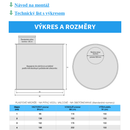
⇩
Návod na montáž
⇩
Technický list s výkresom
VÝKRES A ROZMĚRY