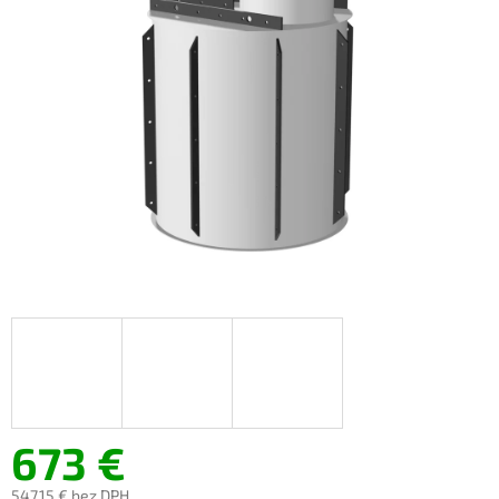
673 €
547,15 €
bez DPH