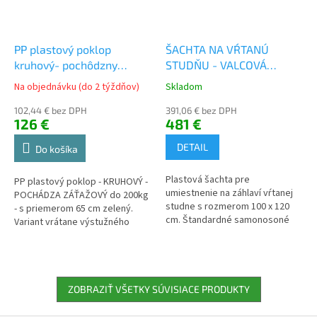
PP plastový poklop
ŠACHTA NA VŔTANÚ
kruhový- pochôdzny
STUDŇU - VALCOVÁ
záťažový ZELENÝ ø65 cm
SAMONOSNÁ - 100X120
Na objednávku (do 2 týždňov)
Skladom
pre nádrže a šachty
značky Plasticbox
102,44 € bez DPH
391,06 € bez DPH
126 €
481 €
DETAIL
Do košíka
Plastová šachta pre
PP plastový poklop - KRUHOVÝ -
umiestnenie na záhlaví vŕtanej
POCHÁDZA ZÁŤAŽOVÝ do 200kg
studne s rozmerom 100 x 120
- s priemerom 65 cm zelený.
cm. Štandardné samonosoné
Variant vrátane výstužného
prevedenie umožňuje obsyp
kríža.
šachty zeminou bez dodatočnej
betonáže.
ZOBRAZIŤ VŠETKY SÚVISIACE PRODUKTY