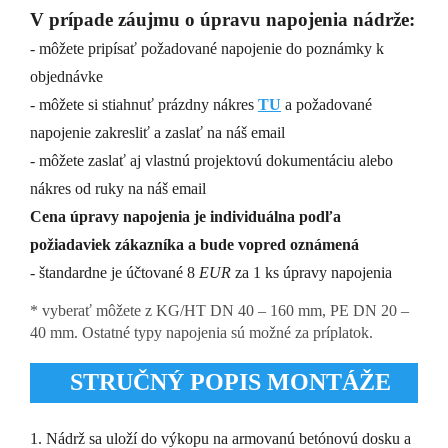
V prípade záujmu o úpravu napojenia nádrže:
- môžete pripísať požadované napojenie do poznámky k
objednávke
- môžete si stiahnuť prázdny nákres
TU
a požadované
napojenie zakresliť a zaslať na náš email
- môžete zaslať aj vlastnú projektovú dokumentáciu alebo
nákres od ruky na náš email
Cena úpravy napojenia je individuálna podľa
požiadaviek zákazníka a bude vopred oznámená
- štandardne je účtované 8
EUR
za 1 ks úpravy napojenia
* vyberať môžete z KG/HT DN 40 – 160 mm, PE DN 20 –
40 mm.
Ostatné typy napojenia sú možné za príplatok.
STRUČNÝ POPIS MONTÁŽE
1. Nádrž sa uloží do výkopu na armovanú betónovú dosku a