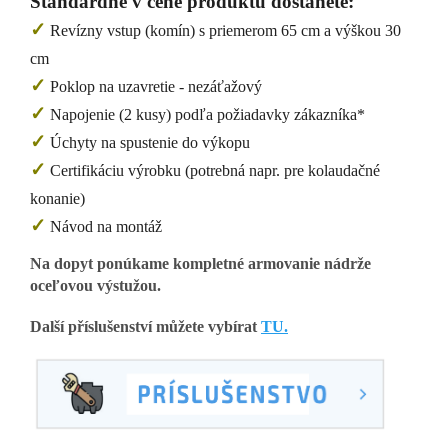
Štandardne v cene produktu dostanete:
✓
Revízny vstup (komín) s priemerom 65 cm a výškou 30
cm
✓
Poklop na uzavretie - nezáťažový
✓
Napojenie (2 kusy) podľa požiadavky zákazníka*
✓
Úchyty na spustenie do výkopu
✓
Certifikáciu výrobku (potrebná napr. pre kolaudačné
konanie)
✓
Návod na montáž
Na dopyt ponúkame kompletné armovanie nádrže
oceľovou výstužou.
Další příslušenství můžete vybírat
TU.