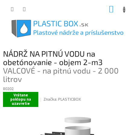
Prejsť
NÁKUP
na
obsah
KOŠÍK
NÁDRŽ NA PITNÚ VODU na
obetónovanie - objem 2-m3
VALCOVÉ - na pitnú vodu - 2 000
litrov
80202
Vrátane
Značka:
PLASTICBOX
poklopu na
uzavretie