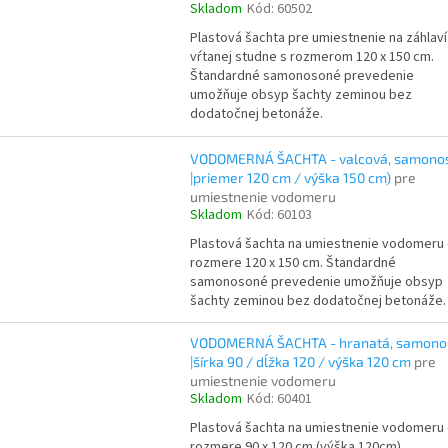
Skladom
Kód:
60502
Plastová šachta pre umiestnenie na záhlaví
vŕtanej studne s rozmerom 120 x 150 cm.
Štandardné samonosoné prevedenie
umožňuje obsyp šachty zeminou bez
dodatočnej betonáže.
VODOMERNÁ ŠACHTA - valcová, samono
|priemer 120 cm / výška 150 cm)
pre
umiestnenie vodomeru
Skladom
Kód:
60103
Plastová šachta na umiestnenie vodomeru
rozmere 120 x 150 cm. Štandardné
samonosoné prevedenie umožňuje obsyp
šachty zeminou bez dodatočnej betonáže.
VODOMERNÁ ŠACHTA - hranatá, samono
|šírka 90 / dĺžka 120 / výška 120 cm
pre
umiestnenie vodomeru
Skladom
Kód:
60401
Plastová šachta na umiestnenie vodomeru
rozmere 90 x 120 cm (výška 120cm).