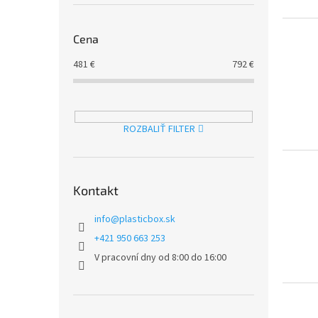
o
u
d
k
u
t
Cena
k
o
t
v
481
€
792
€
o
v
ROZBALIŤ FILTER
Kontakt
info
@
plasticbox.sk
+421 950 663 253
V pracovní dny od 8:00 do 16:00