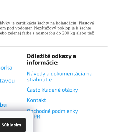
vky je certifikácia šachty na kolaudáciu. Plastová
íkom pod vodomer. Nezáťažový poklop je k šachte
ebo zelenej farbe s nosnosťou do 200 kg alebo tiež
Dôležité odkazy a
informácie:
borka
Návody a dokumentácia na
stiahnutie
itavou
Často kladené otázky
Kontakt
obu
Obchodné podmienky
GDPR
Súhlasím