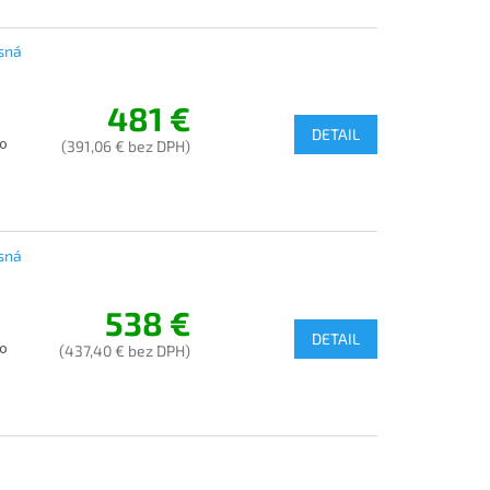
sná
481 €
DETAIL
 o
(391,06 € bez DPH)
sná
538 €
DETAIL
 o
(437,40 € bez DPH)