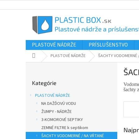
Prejsť
na
obsah
PLASTOVÉ NÁDRŽE
PRÍSLUŠENSTVO
Domov
PLASTOVÉ NÁDRŽE
ŠACHTY VODOMERNÉ /
B
ŠAC
o
Preskočiť
č
Kategórie
kategórie
Vodomer
n
šachty 
ý
PLASTOVÉ NÁDRŽE
p
NA DAŽĎOVÚ VODU
a
ŽUMPY - NÁDRŽE
n
e
3-KOMOROVÉ SEPTIKY
l
ZEMNÉ FILTRE k septikom
Najpr
ŠACHTY VODOMERNÉ / NA VŔTANÉ