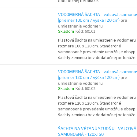
dodatočnej betonáže.
VODOMERNÁ ŠACHTA - valcová, samono
|priemer 100 cm / výška 120 cm)
pre
umiestnenie vodomeru
Skladom
Kód:
60101
Plastová šachta na umiestnenie vodomeru
rozmere 100 x 120 cm. Štandardné
samonosoné prevedenie umožňuje obsyp
šachty zeminou bez dodatočnej betonáže.
VODOMERNÁ ŠACHTA - valcová, samono
|priemer 120 cm / výška 120 cm)
pre
umiestnenie vodomeru
Skladom
Kód:
60102
Plastová šachta na umiestnenie vodomeru
rozmere 120 x 120 cm. Štandardné
samonosoné prevedenie umožňuje obsyp
šachty zeminou bez dodatočnej betonáže.
ŠACHTA NA VŔTANÚ STUDŇU - VALCOVÁ
SAMONOSNÁ - 120X150