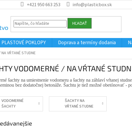
+421 950 663 253
info@plasticbox.sk
HĽADAŤ
PLASTOVÉ POKLOPY
Doprava a termíny dodania
N
 NA VŔTANÉ STUDNE
HTY VODOMERNÉ / NA VŔTANÉ STUDN
né šachty na umiestnenie vodomeru a šachty na záhlaví vŕtanej stud
zeminou bez dodatočnej betonáže. Šachtu je tiež možné obetónovať - po
VODOMERNÉ
ŠACHTY NA
ŠACHTY
VŔTANÉ STUDNE
edávanejšie