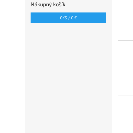
Nákupný košík
0
KS /
0 €