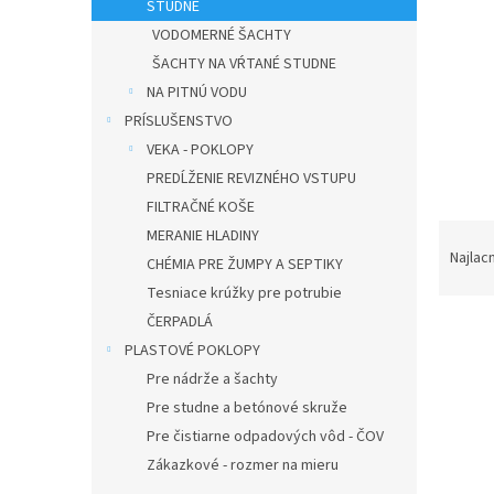
STUDNE
VODOMERNÉ ŠACHTY
ŠACHTY NA VŔTANÉ STUDNE
NA PITNÚ VODU
PRÍSLUŠENSTVO
VEKA - POKLOPY
PREDĹŽENIE REVIZNÉHO VSTUPU
FILTRAČNÉ KOŠE
R
MERANIE HLADINY
a
Najlac
CHÉMIA PRE ŽUMPY A SEPTIKY
d
Tesniace krúžky pre potrubie
e
ČERPADLÁ
V
n
ý
PLASTOVÉ POKLOPY
i
p
e
Pre nádrže a šachty
i
p
Pre studne a betónové skruže
s
r
Pre čistiarne odpadových vôd - ČOV
p
o
Zákazkové - rozmer na mieru
r
d