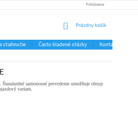
Prihlásenie
NÁKUPNÝ
Prázdny košík
KOŠÍK
a stiahnutie
Často kladené otázky
Kontakty
E
ne. Štandardné samonosné prevedenie umožňuje obsyp
jazdový variant.