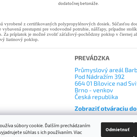
dodatočnej betonáže.
O
v
sú vyrobené z certifikovaných polypropylénových dosiek. Súčasťou dodá
l
je vybavená prestupmi pre vodovodné potrubie, nášľapy, prípadne stol
á
. Za príplatok je možné zvoliť záťažový-pochôdzny poklop v čiernej al
d
vý liatinový poklop.
a
c
i
PREVÁDZKA
e
p
Průmyslový areál Bar
r
Pod Nádražím 392
v
664 01 Bílovice nad Sv
k
Brno - venkov
y
v
Česká republika
ý
p
Zobraziť otváraciu d
i
s
u
oužíva súbory cookie. Ďalším prechádzaním
Odmietnuť
yjadrujete súhlas s ich používaním. Viac