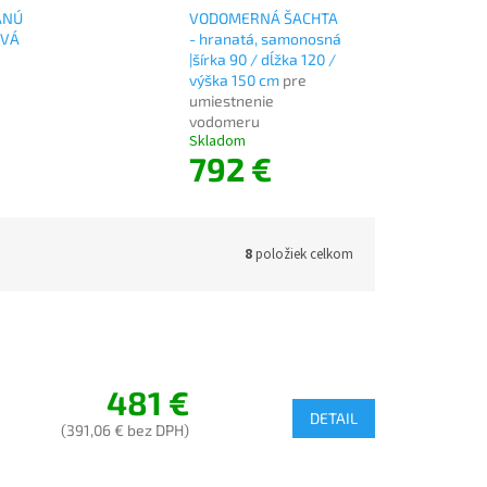
ANÚ
VODOMERNÁ ŠACHTA
OVÁ
- hranatá, samonosná
|šírka 90 / dĺžka 120 /
výška 150 cm
pre
umiestnenie
vodomeru
Skladom
792 €
8
položiek celkom
481 €
DETAIL
(391,06 € bez DPH)