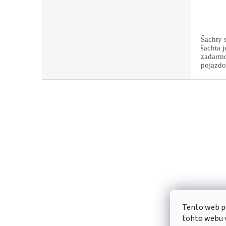
Šachty 
šachta 
zadarmo
pojazdo
Z
á
p
ä
t
i
e
Tento web p
tohto webu v