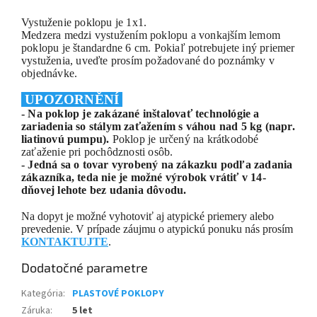
Vystuženie poklopu je 1x1.
Medzera medzi vystužením poklopu a vonkajším lemom
poklopu je štandardne 6 cm. Pokiaľ potrebujete iný priemer
vystuženia, uveďte prosím požadované do poznámky v
objednávke.
UPOZORNĚNÍ
- Na poklop je zakázané inštalovať technológie a
zariadenia so stálym zaťažením s váhou nad 5 kg (napr.
liatinovú pumpu).
Poklop je určený na krátkodobé
zaťaženie pri pochôdznosti osôb.
- Jedná sa o tovar vyrobený na zákazku podľa zadania
zákazníka, teda nie je možné výrobok vrátiť v 14-
dňovej lehote bez udania dôvodu.
Na dopyt je možné vyhotoviť aj atypické priemery alebo
prevedenie. V prípade záujmu o atypickú ponuku nás prosím
KONTAKTUJTE
.
Dodatočné parametre
Kategória
:
PLASTOVÉ POKLOPY
Záruka
:
5 let