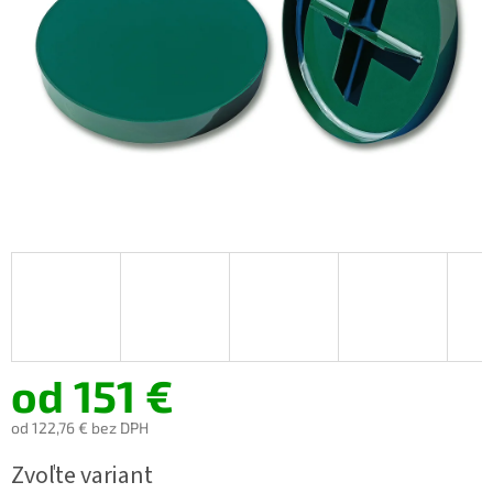
od
151 €
od
122,76 €
bez DPH
Jednotková
Zvoľte variant
cena: