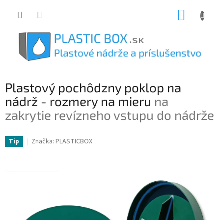
Prejsť
NÁKUP
na
obsah
KOŠÍK
Plastový pochôdzny poklop na
nádrž - rozmery na mieru
na
zakrytie revízneho vstupu do nádrže
Značka:
PLASTICBOX
Tip