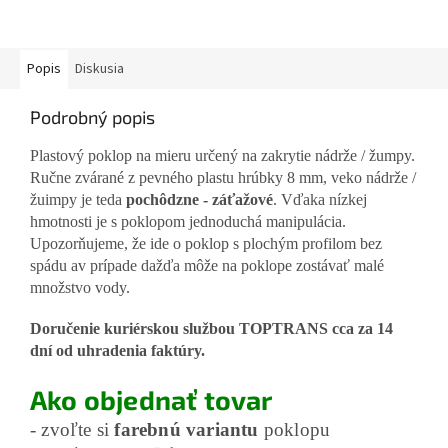
Popis
Diskusia
Podrobný popis
Plastový poklop na mieru určený na zakrytie nádrže / žumpy.
Ručne zvárané z pevného plastu hrúbky 8 mm, veko nádrže /
žuimpy je teda
pochôdzne - záťažové
. Vďaka nízkej
hmotnosti je s poklopom jednoduchá manipulácia.
Upozorňujeme, že ide o poklop s plochým profilom bez
spádu av prípade dažďa môže na poklope zostávať malé
množstvo vody.
Doručenie kuriérskou službou TOPTRANS cca za 14
dní od uhradenia faktúry.
Ako objednať tovar
- zvoľte si
farebnú variantu
poklopu