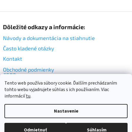
Z
á
Dôležité odkazy a informácie:
p
ä
Návody a dokumentácia na stiahnutie
t
i
Často kladené otázky
e
Kontakt
Obchodné podmienky
GDPR
Tento web používa súbory cookie. Ďalším prechádzaním
tohto webu vyjadrujete súhlas s ich používaním. Viac
informácií
tu
.
Nastavenie
Vytvoril Shoptet
Odmietnuť
Súhlasím
Copyright 2026
PLASTIC BOX SK
. Všetky práva vyhradené.