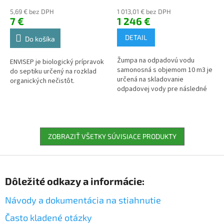
vodu - 10 000 litrov
5,69 € bez DPH
1 013,01 € bez DPH
7 €
1 246 €
DETAIL
Do košíka
Žumpa na odpadovú vodu
ENVISEP je biologický prípravok
samonosná s objemom 10 m3 je
do septiku určený na rozklad
určená na skladovanie
organických nečistôt.
odpadovej vody pre následné
odčerpanie fekálnym vozidlom.
ZOBRAZIŤ VŠETKY SÚVISIACE PRODUKTY
Z
á
Dôležité odkazy a informácie:
p
ä
Návody a dokumentácia na stiahnutie
t
i
Často kladené otázky