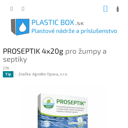
Prejsť
NÁKUP
na
obsah
KOŠÍK
PROSEPTIK 4x20g
pro žumpy a
septiky
276
Značka:
AgroBio Opava, s.r.o.
Tip