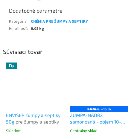
Dodatočné parametre
Kategória
:
CHÉMIA PRE ŽUMPY A SEPTIKY
Hmotnosť
:
0.08 kg
Súvisiaci tovar
Tip
1 474 €
–15 %
ENVISEP žumpy a septiky
ŽUMPA-NÁDRŽ
50g
pre žumpy a septiky
samonosná - objem 10-m3
VALCOVÉ - na odpadovú
Skladom
Centrálny sklad