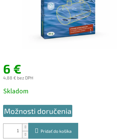
6 €
4,88 € bez DPH
Jednotková
Skladom
cena:
Možnosti doručenia
Pridať do košíka