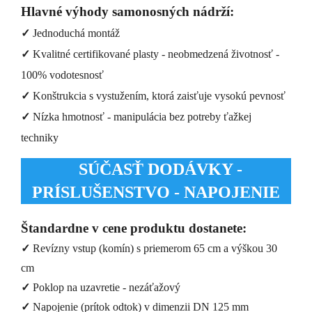
Hlavné výhody samonosných nádrží:
✓
Jednoduchá montáž
✓
Kvalitné certifikované plasty - neobmedzená životnosť -
100% vodotesnosť
✓
Konštrukcia s vystužením, ktorá zaisťuje vysokú pevnosť
✓
Nízka hmotnosť - manipulácia bez potreby ťažkej
techniky
SÚČASŤ DODÁVKY -
PRÍSLUŠENSTVO - NAPOJENIE
Štandardne v cene produktu dostanete:
✓
Revízny vstup (komín) s priemerom 65 cm a výškou 30
cm
✓
Poklop na uzavretie - nezáťažový
✓
Napojenie (prítok odtok) v dimenzii DN 125 mm