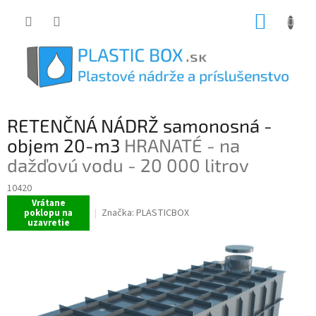
Prejsť
NÁKUP
na
obsah
KOŠÍK
RETENČNÁ NÁDRŽ samonosná -
objem 20-m3
HRANATÉ - na
dažďovú vodu - 20 000 litrov
10420
Vrátane
Značka:
PLASTICBOX
poklopu na
uzavretie