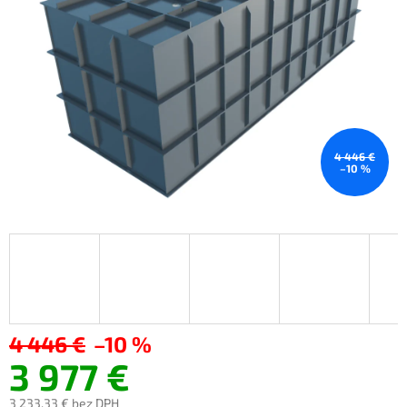
4 446 €
–10 %
4 446 €
–10 %
3 977 €
3 233,33 €
bez DPH