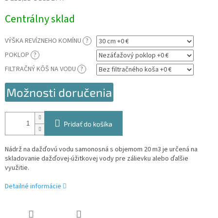
Jednotková
Centrálny sklad
cena:
VÝŠKA REVÍZNEHO KOMÍNU
?
POKLOP
?
FILTRAČNÝ KÔŠ NA VODU
?
Možnosti doručenia
Pridať do košíka
Nádrž na dažďovú vodu samonosná s objemom 20 m3 je určená na
skladovanie dažďovej-úžitkovej vody pre zálievku alebo ďalšie
využitie.
Detailné informácie