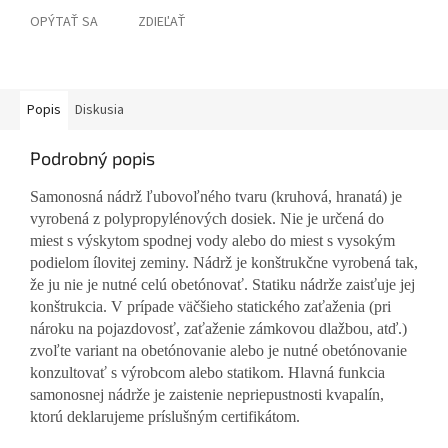
OPÝTAŤ SA
ZDIEĽAŤ
Popis
Diskusia
Podrobný popis
Samonosná nádrž ľubovoľného tvaru (kruhová, hranatá) je
vyrobená z polypropylénových dosiek. Nie je určená do
miest s výskytom spodnej vody alebo do miest s vysokým
podielom ílovitej zeminy. Nádrž je konštrukčne vyrobená tak,
že ju nie je nutné celú obetónovať. Statiku nádrže zaisťuje jej
konštrukcia. V prípade väčšieho statického zaťaženia (pri
nároku na pojazdovosť, zaťaženie zámkovou dlažbou, atď.)
zvoľte variant na obetónovanie alebo je nutné obetónovanie
konzultovať s výrobcom alebo statikom. Hlavná funkcia
samonosnej nádrže je zaistenie nepriepustnosti kvapalín,
ktorú deklarujeme príslušným certifikátom.