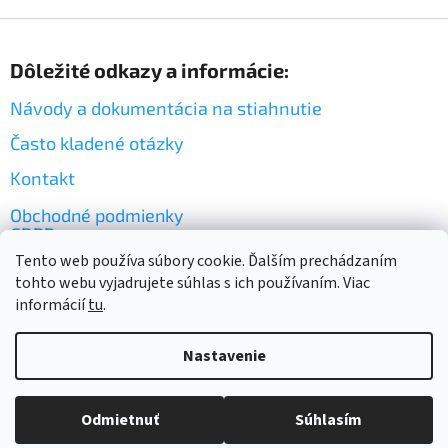
Z
á
Dôležité odkazy a informácie:
p
ä
Návody a dokumentácia na stiahnutie
t
i
Často kladené otázky
e
Kontakt
Obchodné podmienky
GDPR
Tento web používa súbory cookie. Ďalším prechádzaním
tohto webu vyjadrujete súhlas s ich používaním. Viac
informácií
tu
.
Nastavenie
Vytvoril Shoptet
Odmietnuť
Súhlasím
Copyright 2026
PLASTIC BOX SK
. Všetky práva vyhradené.