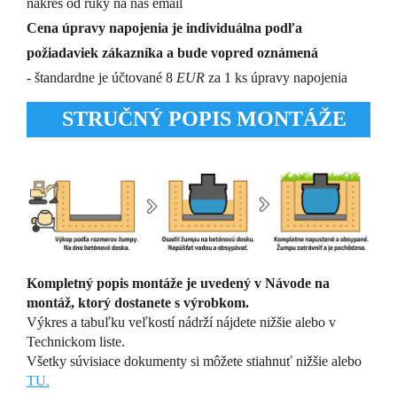
nákres od ruky na náš email
Cena úpravy napojenia je individuálna podľa
požiadaviek zákazníka a bude vopred oznámená
- štandardne je účtované 8
EUR
za 1 ks úpravy napojenia
STRUČNÝ POPIS MONTÁŽE
Kompletný popis montáže je uvedený v Návode na
montáž, ktorý dostanete s výrobkom.
Výkres a tabuľku veľkostí nádrží nájdete nižšie alebo v
Technickom liste.
Všetky súvisiace dokumenty si môžete stiahnuť nižšie alebo
TU.