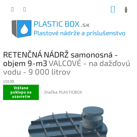
Prejsť
NÁKUP
na
obsah
KOŠÍK
RETENČNÁ NÁDRŽ samonosná -
objem 9-m3
VALCOVÉ - na dažďovú
vodu - 9 000 litrov
10109
Vrátane
Značka:
PLASTICBOX
poklopu na
uzavretie