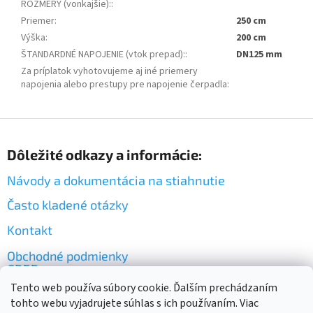
ROZMERY (vonkajšie):
:
Priemer
:
250 cm
Výška
:
200 cm
ŠTANDARDNÉ NAPOJENIE (vtok prepad):
:
DN125 mm
Za príplatok vyhotovujeme aj iné priemery
napojenia alebo prestupy pre napojenie čerpadla
:
Z
á
Dôležité odkazy a informácie:
p
ä
Návody a dokumentácia na stiahnutie
t
i
Často kladené otázky
e
Kontakt
Obchodné podmienky
GDPR
Tento web používa súbory cookie. Ďalším prechádzaním
tohto webu vyjadrujete súhlas s ich používaním. Viac