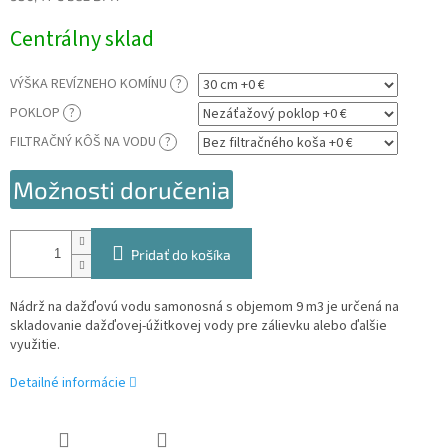
Jednotková
Centrálny sklad
cena:
VÝŠKA REVÍZNEHO KOMÍNU
?
POKLOP
?
FILTRAČNÝ KÔŠ NA VODU
?
Možnosti doručenia
Pridať do košíka
Nádrž na dažďovú vodu samonosná s objemom 9 m3 je určená na
skladovanie dažďovej-úžitkovej vody pre zálievku alebo ďalšie
využitie.
Detailné informácie