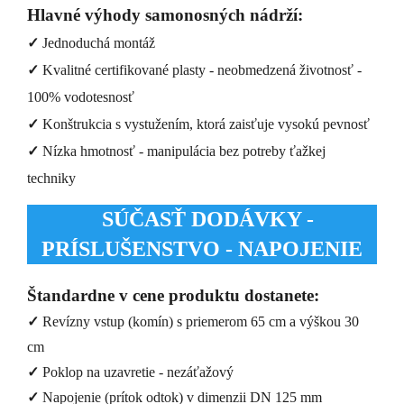
Hlavné výhody samonosných nádrží:
✓
Jednoduchá montáž
✓
Kvalitné certifikované plasty - neobmedzená životnosť -
100% vodotesnosť
✓
Konštrukcia s vystužením, ktorá zaisťuje vysokú pevnosť
✓
Nízka hmotnosť - manipulácia bez potreby ťažkej
techniky
SÚČASŤ DODÁVKY -
PRÍSLUŠENSTVO - NAPOJENIE
Štandardne v cene produktu dostanete:
✓
Revízny vstup (komín) s priemerom 65 cm a výškou 30
cm
✓
Poklop na uzavretie - nezáťažový
✓
Napojenie (prítok odtok) v dimenzii DN 125 mm