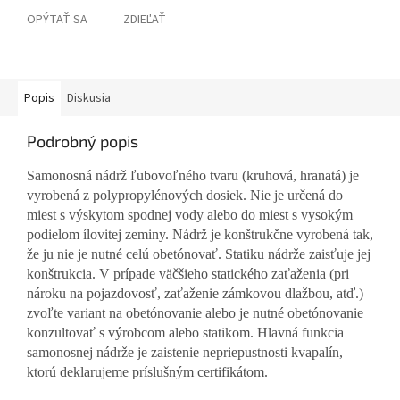
OPÝTAŤ SA
ZDIEĽAŤ
Popis
Diskusia
Podrobný popis
Samonosná nádrž ľubovoľného tvaru (kruhová, hranatá) je
vyrobená z polypropylénových dosiek. Nie je určená do
miest s výskytom spodnej vody alebo do miest s vysokým
podielom ílovitej zeminy. Nádrž je konštrukčne vyrobená tak,
že ju nie je nutné celú obetónovať. Statiku nádrže zaisťuje jej
konštrukcia. V prípade väčšieho statického zaťaženia (pri
nároku na pojazdovosť, zaťaženie zámkovou dlažbou, atď.)
zvoľte variant na obetónovanie alebo je nutné obetónovanie
konzultovať s výrobcom alebo statikom. Hlavná funkcia
samonosnej nádrže je zaistenie nepriepustnosti kvapalín,
ktorú deklarujeme príslušným certifikátom.