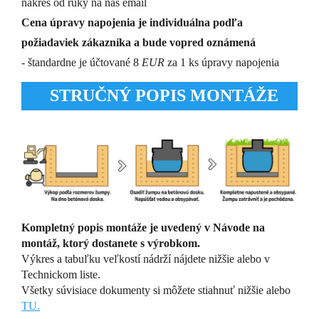
nákres od ruky na náš email
Cena úpravy napojenia je individuálna podľa
požiadaviek zákazníka a bude vopred oznámená
- štandardne je účtované 8
EUR
za 1 ks úpravy napojenia
STRUČNÝ POPIS MONTÁŽE
Kompletný popis montáže je uvedený v Návode na
montáž, ktorý dostanete s výrobkom.
Výkres a tabuľku veľkostí nádrží nájdete nižšie alebo v
Technickom liste.
Všetky súvisiace dokumenty si môžete stiahnuť nižšie alebo
TU.