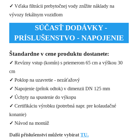
✓
Vďaka filtrácii prebytočnej vody znížite náklady na
vývozy fekálnym vozidlom
SÚČASŤ DODÁVKY -
PRÍSLUŠENSTVO - NAPOJENIE
Štandardne v cene produktu dostanete:
✓
Revízny vstup (komín) s priemerom 65 cm a výškou 30
cm
✓
Poklop na uzavretie - nezáťažový
✓
Napojenie (prítok odtok) v dimenzii DN 125 mm
✓
Úchyty na spustenie do výkopu
✓
Certifikáciu výrobku (potrebná napr. pre kolaudačné
konanie)
✓
Návod na montáž
Další příslušenství můžete vybírat
TU.