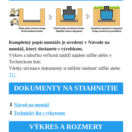
Kompletný popis montáže je uvedený v Návode na
montáž, ktorý dostanete s výrobkom.
Výkres a tabuľku veľkostí nádrží nájdete nižšie alebo v
Technickom liste.
Všetky súvisiace dokumenty si môžete stiahnuť nižšie alebo
TU.
DOKUMENTY NA STIAHNUTIE
⇩
Návod na montáž
⇩
Technický list s výkresom
VÝKRES A ROZMERY