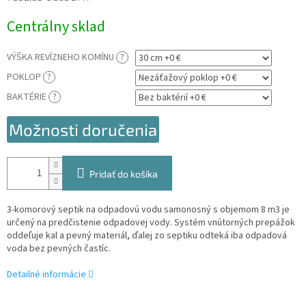
Jednotková
Centrálny sklad
cena:
VÝŠKA REVÍZNEHO KOMÍNU
?
POKLOP
?
BAKTÉRIE
?
Možnosti doručenia
Pridať do košíka
3-komorový septik na odpadovú vodu samonosný s objemom 8 m3 je
určený na predčistenie odpadovej vody. Systém vnútorných prepážok
oddeľuje kal a pevný materiál, ďalej zo septiku odteká iba odpadová
voda bez pevných častíc.
Detailné informácie