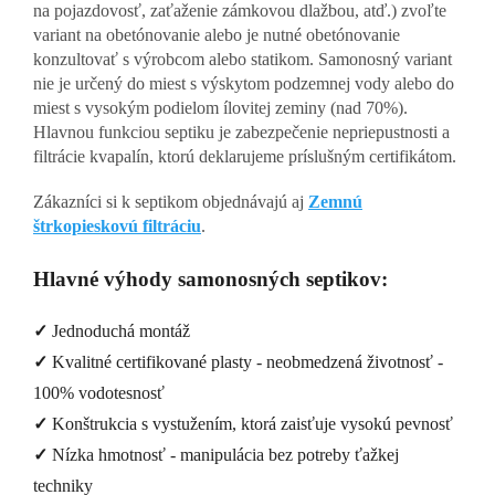
na pojazdovosť, zaťaženie zámkovou dlažbou, atď.) zvoľte
variant na obetónovanie alebo je nutné obetónovanie
konzultovať s výrobcom alebo statikom. Samonosný variant
nie je určený do miest s výskytom podzemnej vody alebo do
miest s vysokým podielom ílovitej zeminy (nad 70%).
Hlavnou funkciou septiku je zabezpečenie nepriepustnosti a
filtrácie kvapalín, ktorú deklarujeme príslušným certifikátom.
Zákazníci si k septikom objednávajú aj
Zemnú
štrkopieskovú filtráciu
.
Hlavné výhody samonosných septikov:
✓
Jednoduchá montáž
✓
Kvalitné certifikované plasty - neobmedzená životnosť -
100% vodotesnosť
✓
Konštrukcia s vystužením, ktorá zaisťuje vysokú pevnosť
✓
Nízka hmotnosť - manipulácia bez potreby ťažkej
techniky