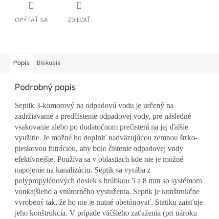
OPÝTAŤ SA
ZDIEĽAŤ
Popis
Diskusia
Podrobný popis
Septik 3-komorový na odpadovú vodu je určený na
zadržiavanie a predčistenie odpadovej vody, pre následné
vsakovanie alebo po dodatočnom prečistení na jej ďalšie
využitie. Je možné ho doplniť nadväzujúcou zemnou štrko-
pieskovou filtráciou, aby bolo čistenie odpadovej vody
efektívnejšie. Používa sa v oblastiach kde nie je možné
napojenie na kanalizáciu. Septik sa vyrába z
polypropylénových dosiek s hrúbkou 5 a 8 mm so systémom
vonkajšieho a vnútorného vystuženia. Septik je konštrukčne
vyrobený tak, že ho nie je nutné obetónovať. Statiku zaisťuje
jeho konštrukcia. V prípade väčšieho zaťaženia (pri nároku