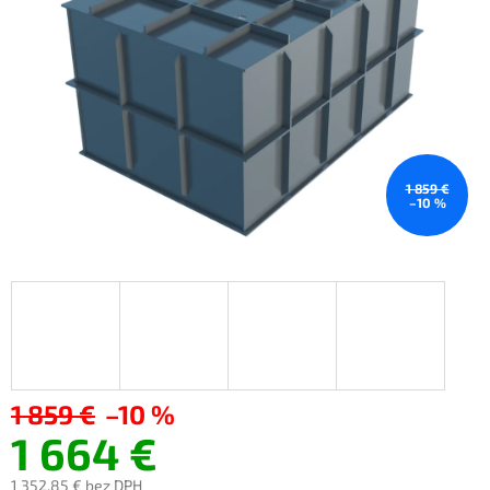
1 859 €
–10 %
1 859 €
–10 %
1 664 €
1 352,85 €
bez DPH