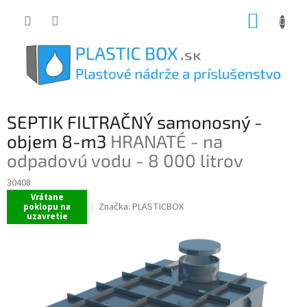
Prejsť
NÁKUP
na
obsah
KOŠÍK
SEPTIK FILTRAČNÝ samonosný -
objem 8-m3
HRANATÉ - na
odpadovú vodu - 8 000 litrov
30408
Vrátane
Značka:
PLASTICBOX
poklopu na
uzavretie