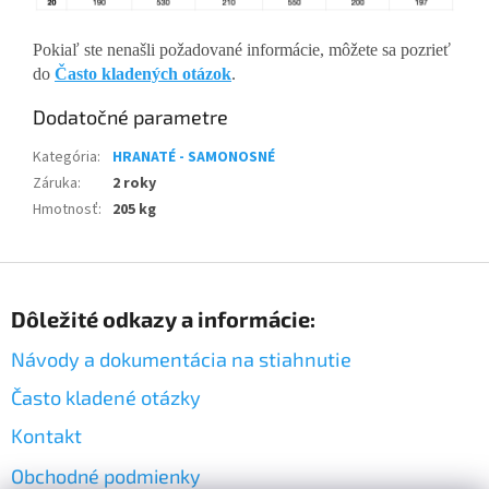
Pokiaľ ste nenašli požadované informácie, môžete sa pozrieť
do
Často kladených otázok
.
Dodatočné parametre
Kategória
:
HRANATÉ - SAMONOSNÉ
Záruka
:
2 roky
Hmotnosť
:
205 kg
Z
á
Dôležité odkazy a informácie:
p
ä
Návody a dokumentácia na stiahnutie
t
i
Často kladené otázky
e
Kontakt
Obchodné podmienky