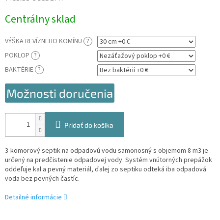
Jednotková
Centrálny sklad
cena:
VÝŠKA REVÍZNEHO KOMÍNU
?
POKLOP
?
BAKTÉRIE
?
Možnosti doručenia
Pridať do košíka
3-komorový septik na odpadovú vodu samonosný s objemom 8 m3 je
určený na predčistenie odpadovej vody. Systém vnútorných prepážok
oddeľuje kal a pevný materiál, ďalej zo septiku odteká iba odpadová
voda bez pevných častíc.
Detailné informácie