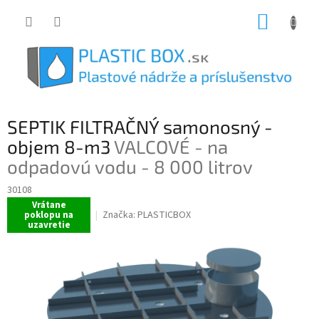
Prejsť
NÁKUP
na
obsah
KOŠÍK
SEPTIK FILTRAČNÝ samonosný -
objem 8-m3
VALCOVÉ - na
odpadovú vodu - 8 000 litrov
30108
Vrátane
Značka:
PLASTICBOX
poklopu na
uzavretie