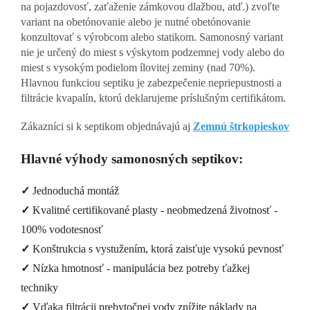
na pojazdovosť, zaťaženie zámkovou dlažbou, atď.) zvoľte
variant na obetónovanie alebo je nutné obetónovanie
konzultovať s výrobcom alebo statikom. Samonosný variant
nie je určený do miest s výskytom podzemnej vody alebo do
miest s vysokým podielom ílovitej zeminy (nad 70%).
Hlavnou funkciou septiku je zabezpečenie nepriepustnosti a
filtrácie kvapalín, ktorú deklarujeme príslušným certifikátom.
Zákazníci si k septikom objednávajú aj 
Zemnú štrkopieskovú fil
Hlavné výhody samonosných septikov:
✓
Jednoduchá montáž
✓
Kvalitné certifikované plasty - neobmedzená životnosť -
100% vodotesnosť
✓
Konštrukcia s vystužením, ktorá zaisťuje vysokú pevnosť
✓
Nízka hmotnosť - manipulácia bez potreby ťažkej
techniky
✓
Vďaka filtrácii prebytočnej vody znížite náklady na