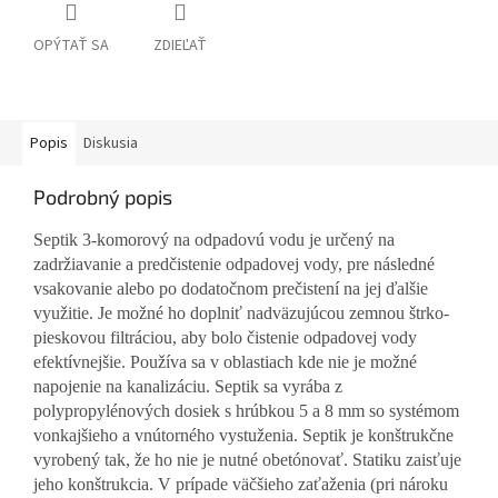
OPÝTAŤ SA
ZDIEĽAŤ
Popis
Diskusia
Podrobný popis
Septik 3-komorový na odpadovú vodu je určený na
zadržiavanie a predčistenie odpadovej vody, pre následné
vsakovanie alebo po dodatočnom prečistení na jej ďalšie
využitie. Je možné ho doplniť nadväzujúcou zemnou štrko-
pieskovou filtráciou, aby bolo čistenie odpadovej vody
efektívnejšie. Používa sa v oblastiach kde nie je možné
napojenie na kanalizáciu. Septik sa vyrába z
polypropylénových dosiek s hrúbkou 5 a 8 mm so systémom
vonkajšieho a vnútorného vystuženia. Septik je konštrukčne
vyrobený tak, že ho nie je nutné obetónovať. Statiku zaisťuje
jeho konštrukcia. V prípade väčšieho zaťaženia (pri nároku