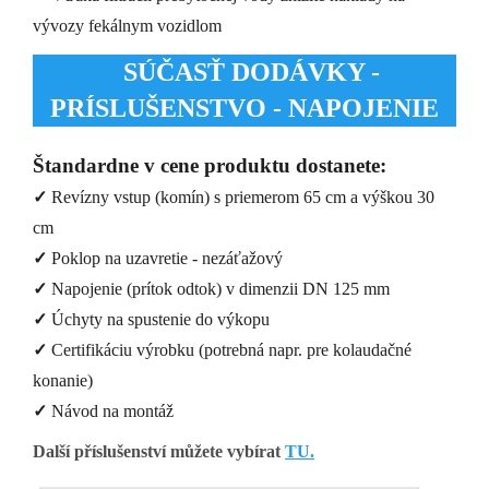
vývozy fekálnym vozidlom
SÚČASŤ DODÁVKY -
PRÍSLUŠENSTVO - NAPOJENIE
Štandardne v cene produktu dostanete:
✓
Revízny vstup (komín) s priemerom 65 cm a výškou 30
cm
✓
Poklop na uzavretie - nezáťažový
✓
Napojenie (prítok odtok) v dimenzii DN 125 mm
✓
Úchyty na spustenie do výkopu
✓
Certifikáciu výrobku (potrebná napr. pre kolaudačné
konanie)
✓
Návod na montáž
Další příslušenství můžete vybírat
TU.