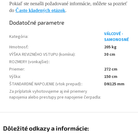
Pokiaľ ste nenašli požadované informácie, môžete sa pozrieť
do
Často kladených otázok
.
Dodatočné parametre
VÁLCOVÉ -
Kategória
:
SAMONOSNÉ
Hmotnosť
:
205 kg
VÝŠKA REVIZNÉHO VSTUPU (komína)
:
30 cm
ROZMERY (vonkajšie):
:
Priemer
:
272 cm
Výška
:
150 cm
ŠTANDARDNÉ NAPOJENIE (vtok prepad):
:
DN125 mm
Za príplatok vyhotovujeme aj iné priemery
napojenia alebo prestupy pre napojenie čerpadla
:
Z
á
Dôležité odkazy a informácie:
p
ä