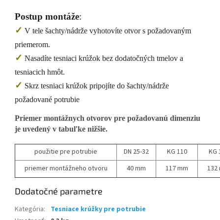
Postup montáže
:
✓
V tele šachty/nádrže vyhotovíte otvor s požadovaným
priemerom.
✓
Nasadíte tesniaci krúžok bez dodatočných tmelov a
tesniacich hmôt.
✓
Skrz tesniaci krúžok pripojíte do šachty/nádrže
požadované potrubie
Priemer montážnych otvorov pre požadovanú dimenziu
je uvedený v tabuľke nižšie.
použitie pre potrubie
DN 25-32
KG 110
KG 
priemer montážneho otvoru
40 mm
117 mm
132
Dodatočné parametre
Kategória
:
Tesniace krúžky pre potrubie