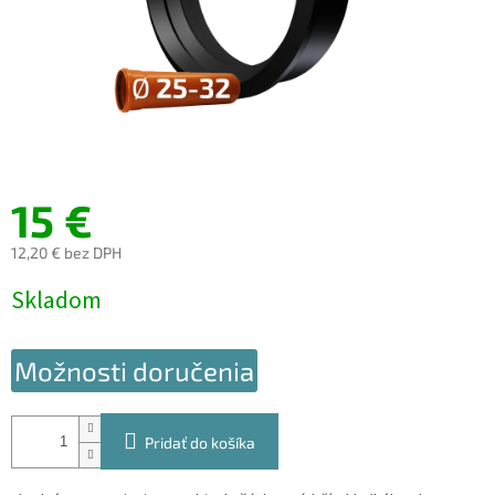
15 €
12,20 € bez DPH
Jednotková
Skladom
cena:
Možnosti doručenia
Pridať do košíka