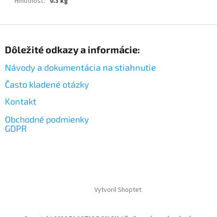
Hmotnosť
:
0.3 kg
Z
á
Dôležité odkazy a informácie:
p
ä
Návody a dokumentácia na stiahnutie
t
i
Často kladené otázky
e
Kontakt
Obchodné podmienky
GDPR
Vytvoril Shoptet