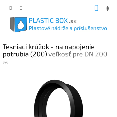
Prejsť
NÁKUP
na
obsah
KOŠÍK
Tesniaci krúžok - na napojenie
potrubia (200)
veľkosť pre DN 200
976