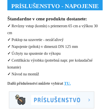
PRÍSLUŠENSTVO - NAPOJENIE
Štandardne v cene produktu dostanete:
✓
Revízny vstup (komín) s priemerom 65 cm a výškou 30
cm
✓
Poklop na uzavretie - nezáťažový
✓
Napojenie (prítok) v dimenzii DN 125 mm
✓
Úchyty na spustenie do výkopu
✓
Certifikáciu výrobku (potrebná napr. pre kolaudačné
konanie)
✓
Návod na montáž
Další příslušenství můžete vybírat
TU.