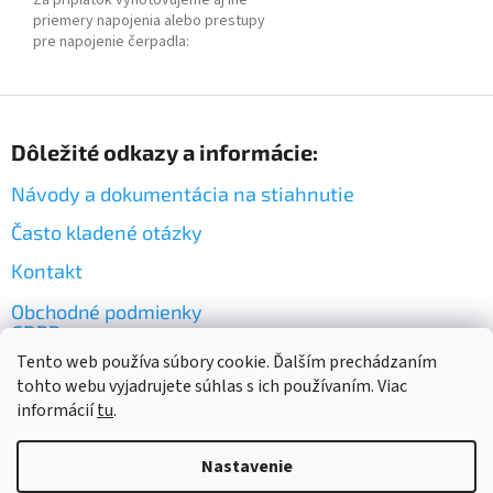
Za príplatok vyhotovujeme aj iné
priemery napojenia alebo prestupy
pre napojenie čerpadla
:
Z
á
Dôležité odkazy a informácie:
p
ä
Návody a dokumentácia na stiahnutie
t
i
Často kladené otázky
e
Kontakt
Obchodné podmienky
GDPR
Tento web používa súbory cookie. Ďalším prechádzaním
tohto webu vyjadrujete súhlas s ich používaním. Viac
informácií
tu
.
Nastavenie
Vytvoril Shoptet