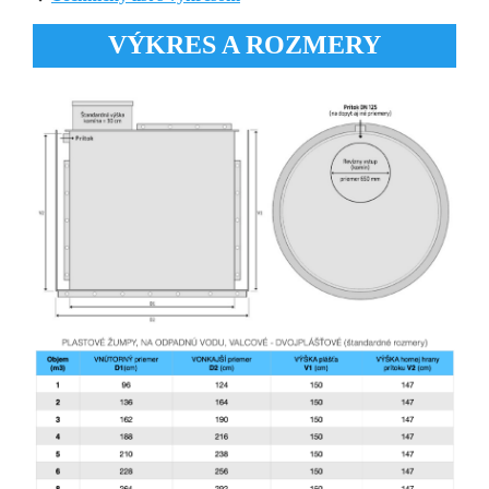
VÝKRES A ROZMERY