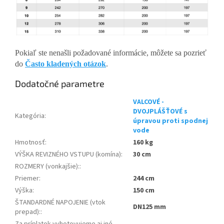
Pokiaľ ste nenašli požadované informácie, môžete sa pozrieť
do
Často kladených otázok
.
Dodatočné parametre
VALCOVÉ -
DVOJPLÁŠŤOVÉ s
Kategória
:
úpravou proti spodnej
vode
Hmotnosť
:
160 kg
VÝŠKA REVIZNÉHO VSTUPU (komína)
:
30 cm
ROZMERY (vonkajšie):
:
Priemer
:
244 cm
Výška
:
150 cm
ŠTANDARDNÉ NAPOJENIE (vtok
DN125 mm
prepad):
: