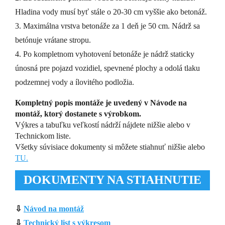
Hladina vody musí byť stále o 20-30 cm vyššie ako betonáž.
3. Maximálna vrstva betonáže za 1 deň je 50 cm. Nádrž sa
betónuje vrátane stropu.
4. Po kompletnom vyhotovení betonáže je nádrž staticky
únosná pre pojazd vozidiel, spevnené plochy a odolá tlaku
podzemnej vody a ílovitého podložia.
Kompletný popis montáže je uvedený v Návode na
montáž, ktorý dostanete s výrobkom.
Výkres a tabuľku veľkostí nádrží nájdete nižšie alebo v
Technickom liste.
Všetky súvisiace dokumenty si môžete stiahnuť nižšie alebo
TU.
DOKUMENTY NA STIAHNUTIE
⇩
Návod na montáž
⇩
Technický list s výkresom