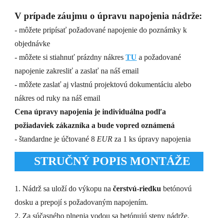
V prípade záujmu o úpravu napojenia nádrže:
- môžete pripísať požadované napojenie do poznámky k
objednávke
- môžete si stiahnuť prázdny nákres
TU
a požadované
napojenie zakresliť a zaslať na náš email
- môžete zaslať aj vlastnú projektovú dokumentáciu alebo
nákres od ruky na náš email
Cena úpravy napojenia je individuálna podľa
požiadaviek zákazníka a bude vopred oznámená
- štandardne je účtované 8
EUR
za 1 ks úpravy napojenia
STRUČNÝ POPIS MONTÁŽE
1. Nádrž sa uloží do výkopu na
čerstvú-riedku
betónovú
dosku a prepojí s požadovaným napojením.
2. Za súčasného plnenia vodou sa betónujú steny nádrže.