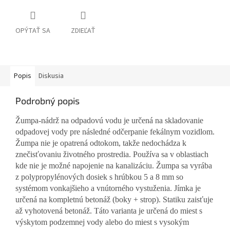
OPÝTAŤ SA
ZDIEĽAŤ
Popis
Diskusia
Podrobný popis
Žumpa-nádrž na odpadovú vodu je určená na skladovanie
odpadovej vody pre následné odčerpanie fekálnym vozidlom.
Žumpa nie je opatrená odtokom, takže nedochádza k
znečisťovaniu životného prostredia. Používa sa v oblastiach
kde nie je možné napojenie na kanalizáciu. Žumpa sa vyrába
z polypropylénových dosiek s hrúbkou 5 a 8 mm so
systémom vonkajšieho a vnútorného vystuženia. Jímka je
určená na kompletnú betonáž (boky + strop). Statiku zaisťuje
až vyhotovená betonáž.
Táto varianta je určená
do miest s
výskytom podzemnej vody alebo do miest s vysokým