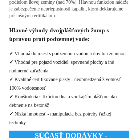
podielom ílovej zeminy (nad 70%). Hlavnou funkciou nádrže
je zabezpečenie nepriepustnosti kapalín, ktorú deklarujeme
príslušným certifikátom.
Hlavné výhody dvojplášťových žump s
úpravou proti podzemnej vode:
✓
Vhodná do miest s podzemnou vodou a ílovitou zeminou
✓
Vhodná pre pojazd vozidiel, spevnené plochy a iné
nadmerné zaťaženia
✓
Kvalitné certifikované plasty - neobmedzená životnosť -
100% vodotesnosť
✓
Konštrukcia s fixáciou dna a vonkajším plášťom ako
debnenie na betonáž
✓
Nízka hmotnosť - manipulácia bez potreby ťažkej
techniky
SÚČASŤ DODÁVKY -