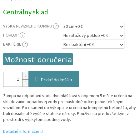
Jednotková
Centrálny sklad
cena:
VÝŠKA REVÍZNEHO KOMÍNU
?
POKLOP
?
BAKTÉRIE
?
Možnosti doručenia
Pridať do košíka
Žumpa na odpadovú vodu dvojplášťová s objemom 5 m3 je určená na
skladovanie odpadovej vody pre následné odčerpanie fekálnym
vozidlom. Po osadení do výkopu je určená na kompletnú betonážu, aby
boli dosiahnuté vyššie statické nároky. Používa sa predovšetkým v
prostredí s výskytom spodnej vody.
Detailné informácie