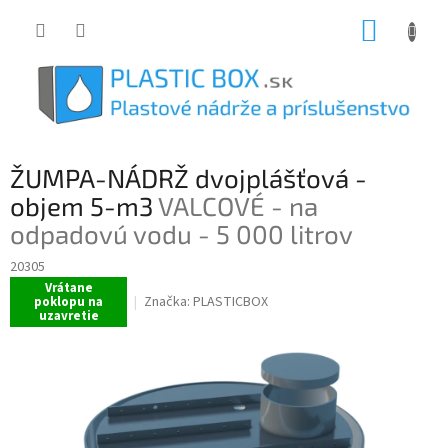
Prejsť
NÁKUP
na
obsah
KOŠÍK
ŽUMPA-NÁDRŽ dvojplášťová -
objem 5-m3
VALCOVÉ - na
odpadovú vodu - 5 000 litrov
20305
Vrátane
Značka:
PLASTICBOX
poklopu na
uzavretie