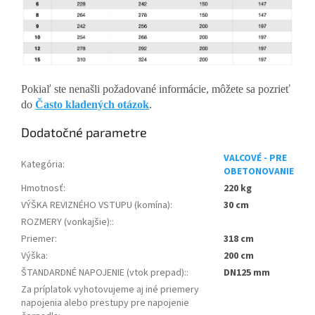
Pokiaľ ste nenašli požadované informácie, môžete sa pozrieť
do
Často kladených otázok
.
Dodatočné parametre
VALCOVÉ - PRE
Kategória
:
OBETONOVANIE
Hmotnosť
:
220 kg
VÝŠKA REVIZNÉHO VSTUPU (komína)
:
30 cm
ROZMERY (vonkajšie):
:
Priemer
:
318 cm
Výška
:
200 cm
ŠTANDARDNÉ NAPOJENIE (vtok prepad):
:
DN125 mm
Za príplatok vyhotovujeme aj iné priemery
napojenia alebo prestupy pre napojenie