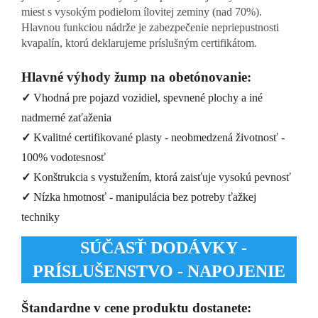
miest s vysokým podielom ílovitej zeminy (nad 70%).
Hlavnou funkciou nádrže je zabezpečenie nepriepustnosti
kvapalín, ktorú deklarujeme príslušným certifikátom.
Hlavné výhody žump na obetónovanie:
✓
Vhodná pre pojazd vozidiel, spevnené plochy a iné
nadmerné zaťaženia
✓
Kvalitné certifikované plasty - neobmedzená životnosť -
100% vodotesnosť
✓
Konštrukcia s vystužením, ktorá zaisťuje vysokú pevnosť
✓
Nízka hmotnosť - manipulácia bez potreby ťažkej
techniky
SÚČASŤ DODÁVKY -
PRÍSLUŠENSTVO - NAPOJENIE
Štandardne v cene produktu dostanete: