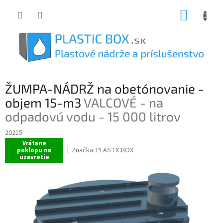
Prejsť
NÁKUP
na
obsah
KOŠÍK
ŽUMPA-NÁDRŽ na obetónovanie -
objem 15-m3
VALCOVÉ - na
odpadovú vodu - 15 000 litrov
20215
Vrátane
Značka:
PLASTICBOX
poklopu na
uzavretie