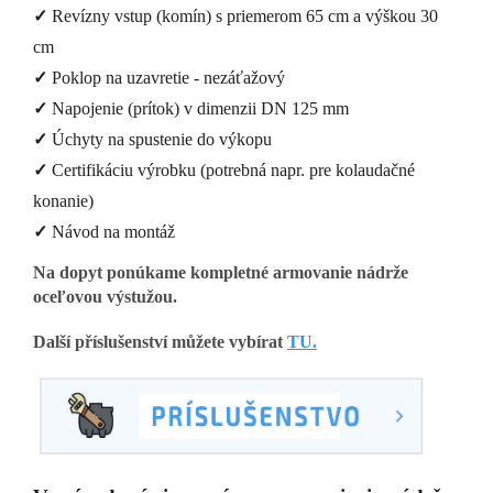
✓
Revízny vstup (komín) s priemerom 65 cm a výškou 30
cm
✓
Poklop na uzavretie - nezáťažový
✓
Napojenie (prítok) v dimenzii DN 125 mm
✓
Úchyty na spustenie do výkopu
✓
Certifikáciu výrobku (potrebná napr. pre kolaudačné
konanie)
✓
Návod na montáž
Na dopyt ponúkame kompletné armovanie nádrže
oceľovou výstužou.
Další příslušenství můžete vybírat
TU.