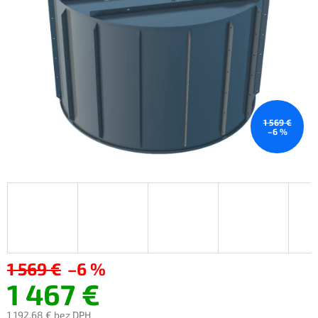
1 569 €
–6 %
1 569 €
–6 %
1 467 €
1 192,68 €
bez DPH