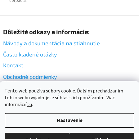
čerpadla
:
Z
á
Dôležité odkazy a informácie:
p
ä
Návody a dokumentácia na stiahnutie
t
i
Často kladené otázky
e
Kontakt
Obchodné podmienky
GDPR
Tento web používa súbory cookie. Ďalším prechádzaním
tohto webu vyjadrujete súhlas s ich používaním. Viac
informácií
tu
.
Nastavenie
Vytvoril Shoptet