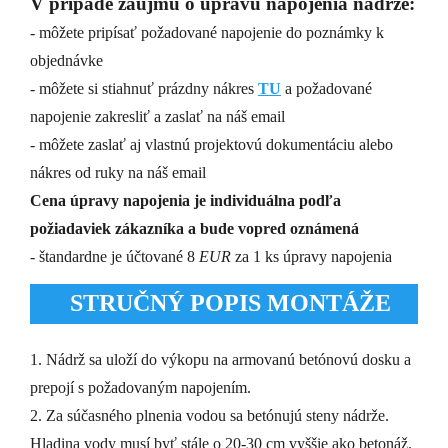
V prípade záujmu o úpravu napojenia nádrže:
- môžete pripísať požadované napojenie do poznámky k
objednávke
- môžete si stiahnuť prázdny nákres
TU
a požadované
napojenie zakresliť a zaslať na náš email
- môžete zaslať aj vlastnú projektovú dokumentáciu alebo
nákres od ruky na náš email
Cena úpravy napojenia je individuálna podľa
požiadaviek zákazníka a bude vopred oznámená
- štandardne je účtované 8
EUR
za 1 ks úpravy napojenia
STRUČNÝ POPIS MONTÁŽE
1. Nádrž sa uloží do výkopu na armovanú betónovú dosku a
prepojí s požadovaným napojením.
2. Za súčasného plnenia vodou sa betónujú steny nádrže.
Hladina vody musí byť stále o 20-30 cm vyššie ako betonáž.