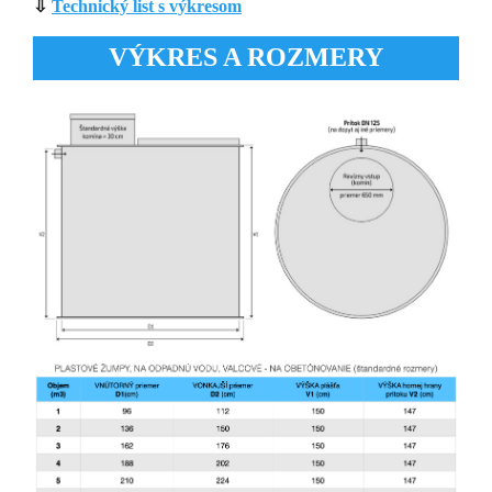
⇩
Technický list s výkresom
VÝKRES A ROZMERY