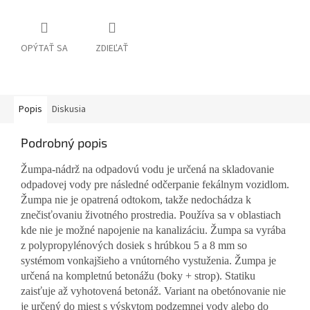
OPÝTAŤ SA
ZDIEĽAŤ
Popis
Diskusia
Podrobný popis
Žumpa-nádrž na odpadovú vodu je určená na skladovanie
odpadovej vody pre následné odčerpanie fekálnym vozidlom.
Žumpa nie je opatrená odtokom, takže nedochádza k
znečisťovaniu životného prostredia. Používa sa v oblastiach
kde nie je možné napojenie na kanalizáciu. Žumpa sa vyrába
z polypropylénových dosiek s hrúbkou 5 a 8 mm so
systémom vonkajšieho a vnútorného vystuženia. Žumpa je
určená na kompletnú betonážu (boky + strop). Statiku
zaisťuje až vyhotovená betonáž. Variant na obetónovanie nie
je určený do miest s výskytom podzemnej vody alebo do