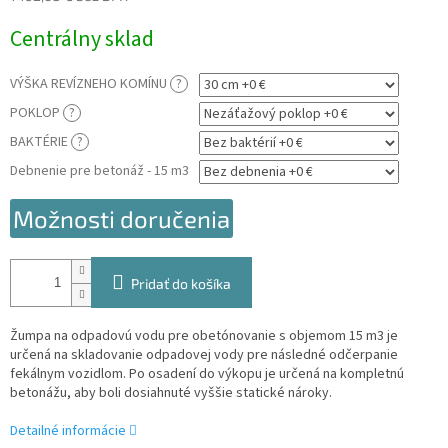
Jednotková
Centrálny sklad
cena:
VÝŠKA REVÍZNEHO KOMÍNU
?
POKLOP
?
BAKTÉRIE
?
Debnenie pre betonáž - 15 m3
Možnosti doručenia
Pridať do košíka
Žumpa na odpadovú vodu pre obetónovanie s objemom 15 m3 je
určená na skladovanie odpadovej vody pre následné odčerpanie
fekálnym vozidlom. Po osadení do výkopu je určená na kompletnú
betonážu, aby boli dosiahnuté vyššie statické nároky.
Detailné informácie