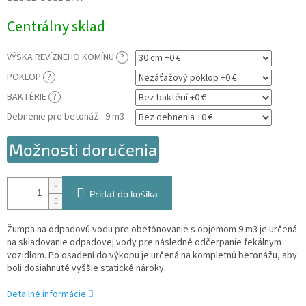
Jednotková
Centrálny sklad
cena:
VÝŠKA REVÍZNEHO KOMÍNU
?
POKLOP
?
BAKTÉRIE
?
Debnenie pre betonáž - 9 m3
Možnosti doručenia
Pridať do košíka
Žumpa na odpadovú vodu pre obetónovanie s objemom 9 m3 je určená
na skladovanie odpadovej vody pre následné odčerpanie fekálnym
vozidlom. Po osadení do výkopu je určená na kompletnú betonážu, aby
boli dosiahnuté vyššie statické nároky.
Detailné informácie