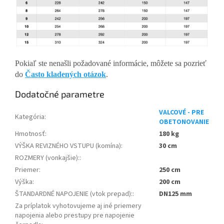
Pokiaľ ste nenašli požadované informácie, môžete sa pozrieť
do
Často kladených otázok
.
Dodatočné parametre
VALCOVÉ - PRE
Kategória
:
OBETONOVANIE
Hmotnosť
:
180 kg
VÝŠKA REVIZNÉHO VSTUPU (komína)
:
30 cm
ROZMERY (vonkajšie):
:
Priemer
:
250 cm
Výška
:
200 cm
ŠTANDARDNÉ NAPOJENIE (vtok prepad):
:
DN125 mm
Za príplatok vyhotovujeme aj iné priemery
napojenia alebo prestupy pre napojenie