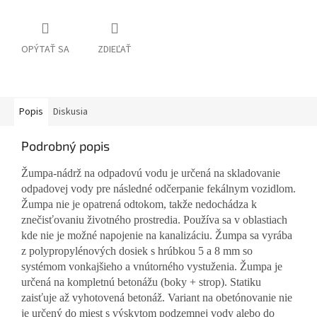
OPÝTAŤ SA
ZDIEĽAŤ
Popis
Diskusia
Podrobný popis
Žumpa-nádrž na odpadovú vodu je určená na skladovanie
odpadovej vody pre následné odčerpanie fekálnym vozidlom.
Žumpa nie je opatrená odtokom, takže nedochádza k
znečisťovaniu životného prostredia. Používa sa v oblastiach
kde nie je možné napojenie na kanalizáciu. Žumpa sa vyrába
z polypropylénových dosiek s hrúbkou 5 a 8 mm so
systémom vonkajšieho a vnútorného vystuženia. Žumpa je
určená na kompletnú betonážu (boky + strop). Statiku
zaisťuje až vyhotovená betonáž. Variant na obetónovanie nie
je určený do miest s výskytom podzemnej vody alebo do