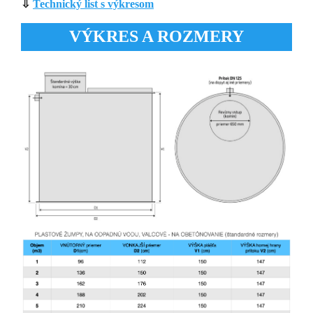
⇩
Technický list s výkresom
VÝKRES A ROZMERY