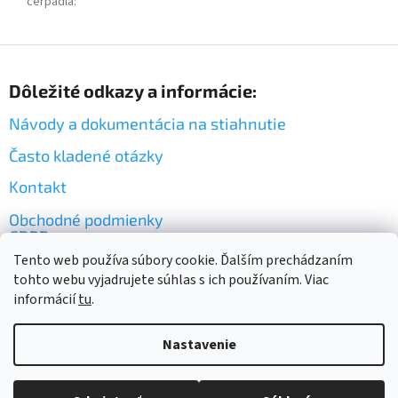
čerpadla
:
Z
á
Dôležité odkazy a informácie:
p
ä
Návody a dokumentácia na stiahnutie
t
i
Často kladené otázky
e
Kontakt
Obchodné podmienky
GDPR
Tento web používa súbory cookie. Ďalším prechádzaním
tohto webu vyjadrujete súhlas s ich používaním. Viac
informácií
tu
.
Nastavenie
Vytvoril Shoptet