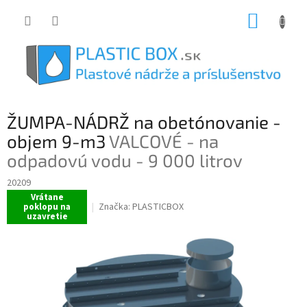
Prejsť
NÁKUP
na
obsah
KOŠÍK
ŽUMPA-NÁDRŽ na obetónovanie -
objem 9-m3
VALCOVÉ - na
odpadovú vodu - 9 000 litrov
20209
Vrátane
Značka:
PLASTICBOX
poklopu na
uzavretie