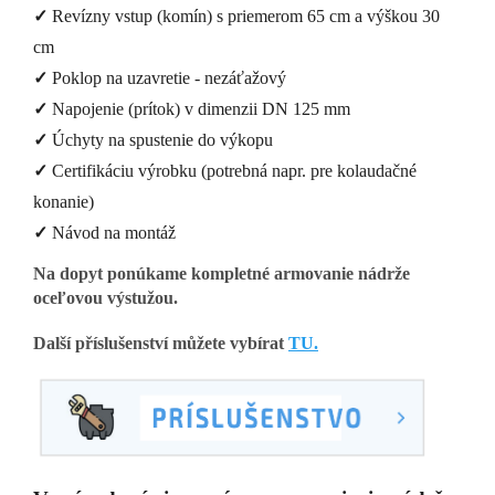
✓
Revízny vstup (komín) s priemerom 65 cm a výškou 30
cm
✓
Poklop na uzavretie - nezáťažový
✓
Napojenie (prítok) v dimenzii DN 125 mm
✓
Úchyty na spustenie do výkopu
✓
Certifikáciu výrobku (potrebná napr. pre kolaudačné
konanie)
✓
Návod na montáž
Na dopyt ponúkame kompletné armovanie nádrže
oceľovou výstužou.
Další příslušenství můžete vybírat
TU.