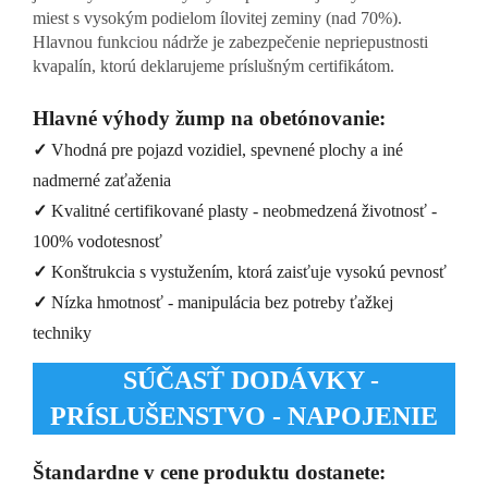
miest s vysokým podielom ílovitej zeminy (nad 70%).
Hlavnou funkciou nádrže je zabezpečenie nepriepustnosti
kvapalín, ktorú deklarujeme príslušným certifikátom.
Hlavné výhody žump na obetónovanie:
✓
Vhodná pre pojazd vozidiel, spevnené plochy a iné
nadmerné zaťaženia
✓
Kvalitné certifikované plasty - neobmedzená životnosť -
100% vodotesnosť
✓
Konštrukcia s vystužením, ktorá zaisťuje vysokú pevnosť
✓
Nízka hmotnosť - manipulácia bez potreby ťažkej
techniky
SÚČASŤ DODÁVKY -
PRÍSLUŠENSTVO - NAPOJENIE
Štandardne v cene produktu dostanete: