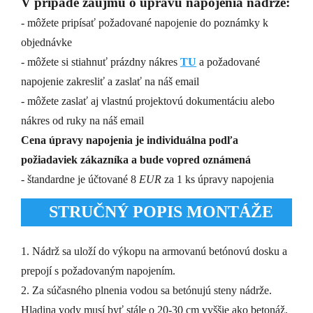
V prípade záujmu o úpravu napojenia nádrže:
- môžete pripísať požadované napojenie do poznámky k
objednávke
- môžete si stiahnuť prázdny nákres
TU
a požadované
napojenie zakresliť a zaslať na náš email
- môžete zaslať aj vlastnú projektovú dokumentáciu alebo
nákres od ruky na náš email
Cena úpravy napojenia je individuálna podľa
požiadaviek zákazníka a bude vopred oznámená
- štandardne je účtované 8
EUR
za 1 ks úpravy napojenia
STRUČNÝ POPIS MONTÁŽE
1. Nádrž sa uloží do výkopu na armovanú betónovú dosku a
prepojí s požadovaným napojením.
2. Za súčasného plnenia vodou sa betónujú steny nádrže.
Hladina vody musí byť stále o 20-30 cm vyššie ako betonáž.