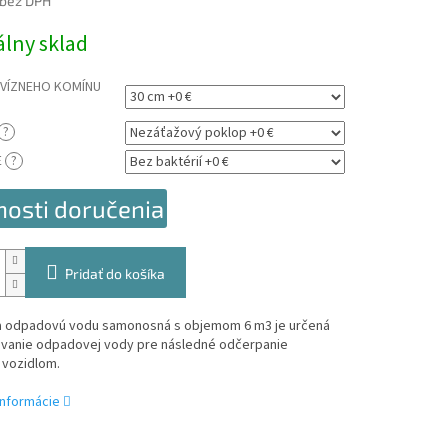
bez DPH
ová
álny sklad
EVÍZNEHO KOMÍNU
?
E
?
osti doručenia
Pridať do košíka
 odpadovú vodu samonosná s objemom 6 m3 je určená
ovanie odpadovej vody pre následné odčerpanie
 vozidlom.
informácie