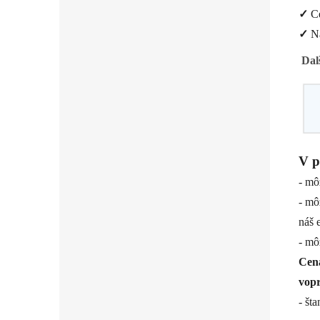
✓
Ce
✓
Ná
Dal
V p
- mô
- mô
náš 
- mô
Cena
vop
- št