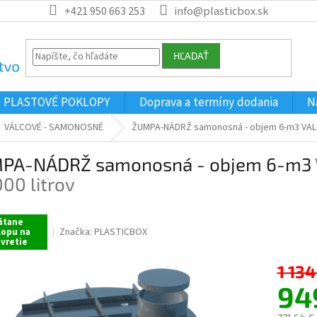
+421 950 663 253
info@plasticbox.sk
HĽADAŤ
PLASTOVÉ POKLOPY
Doprava a termíny dodania
N
VÁLCOVÉ - SAMONOSNÉ
ŽUMPA-NÁDRŽ samonosná - objem 6-m3
VAL
PA-NÁDRŽ samonosná - objem 6-m3
000 litrov
átane
Značka:
PLASTICBOX
lopu na
vretie
1 134
94