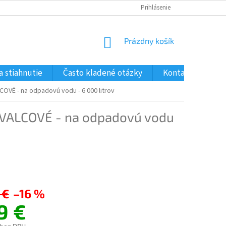
Prihlásenie
NÁKUPNÝ
Prázdny košík
KOŠÍK
a stiahnutie
Často kladené otázky
Kontakty
COVÉ - na odpadovú vodu - 6 000 litrov
VALCOVÉ - na odpadovú vodu
 €
–16 %
9 €