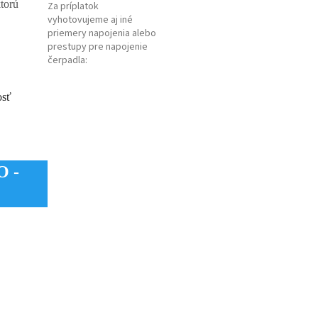
torú
Za príplatok
vyhotovujeme aj iné
priemery napojenia alebo
prestupy pre napojenie
čerpadla
:
osť
 -