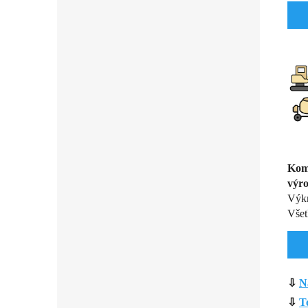
Komp
výr
Výkr
Všet
⇩
N
⇩
T