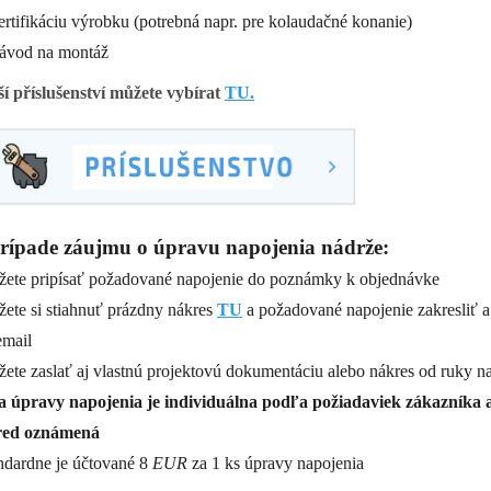
rtifikáciu výrobku (potrebná napr. pre kolaudačné konanie)
vod na montáž
ší příslušenství můžete vybírat
TU.
rípade záujmu o úpravu napojenia nádrže:
žete pripísať požadované napojenie do poznámky k objednávke
žete si stiahnuť prázdny nákres
TU
a požadované napojenie zakresliť a
email
žete zaslať aj vlastnú projektovú dokumentáciu alebo nákres od ruky n
 úpravy napojenia je individuálna podľa požiadaviek zákazníka 
red oznámená
andardne je účtované 8
EUR
za 1 ks úpravy napojenia