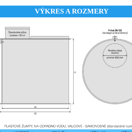
VÝKRES A ROZMERY