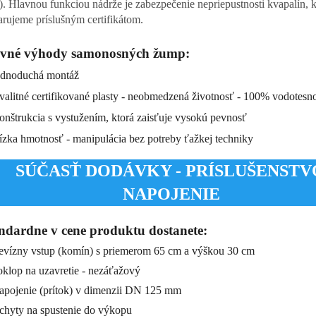
. Hlavnou funkciou nádrže je zabezpečenie nepriepustnosti kvapalín, k
arujeme príslušným certifikátom.
vné výhody samonosných žump:
dnoduchá montáž
alitné certifikované plasty - neobmedzená životnosť - 100% vodotesn
nštrukcia s vystužením, ktorá zaisťuje vysokú pevnosť
zka hmotnosť - manipulácia bez potreby ťažkej techniky
SÚČASŤ DODÁVKY - PRÍSLUŠENSTVO
NAPOJENIE
ndardne v cene produktu dostanete:
vízny vstup (komín) s priemerom 65 cm a výškou 30 cm
klop na uzavretie - nezáťažový
pojenie (prítok) v dimenzii DN 125 mm
hyty na spustenie do výkopu