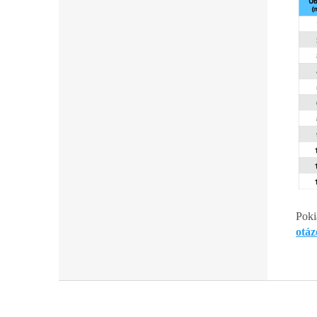
Poki
otáz
Z
á