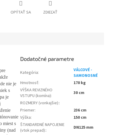
OPÝTAŤ SA
ZDIEĽAŤ
Dodatočné parametre
VÁLCOVÉ -
pre
Kategória
:
SAMONOSNÉ
akže
Hmotnosť
:
170 kg
de nie je
VÝŠKA REVIZNÉHO
iek s
30 cm
VSTUPU (komína)
:
pa je
ROZMERY (vonkajšie):
:
j
Priemer
:
236 cm
aženie
etónovanie
Výška
:
150 cm
o miest s
ŠTANDARDNÉ NAPOJENIE
DN125 mm
iny (nad
(vtok prepad):
: