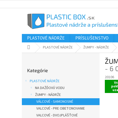
Prejsť
na
obsah
PLASTOVÉ NÁDRŽE
PRÍSLUŠENSTVO
Domov
PLASTOVÉ NÁDRŽE
ŽUMPY - NÁDRŽE
B
ŽUM
o
Preskočiť
č
- 6 
Kategórie
kategórie
n
20106
ý
PLASTOVÉ NÁDRŽE
Vr
p
pok
NA DAŽĎOVÚ VODU
a
uza
ŽUMPY - NÁDRŽE
n
e
VÁLCOVÉ - SAMONOSNÉ
l
VALCOVÉ - PRE OBETONOVANIE
VALCOVÉ - DVOJPLÁŠŤOVÉ