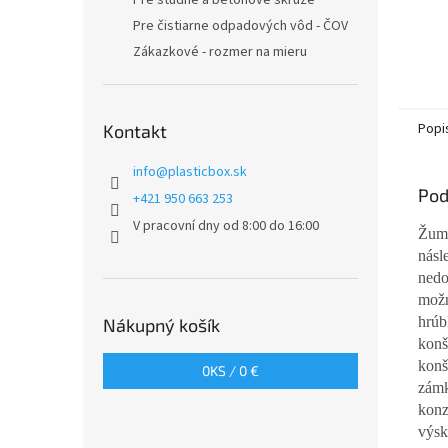
Pre studne a betónové skruže
Pre čistiarne odpadových vôd - ČOV
Zákazkové - rozmer na mieru
Popi
Kontakt
info
@
plasticbox.sk
Pod
+421 950 663 253
V pracovní dny od 8:00 do 16:00
Žump
násl
nedo
možn
hrúb
Nákupný košík
konš
konš
0
KS /
0 €
zámk
konz
výsk