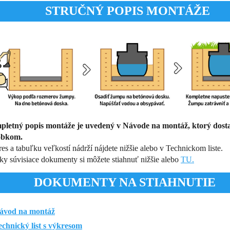
STRUČNÝ POPIS MONTÁŽE
letný popis montáže je uvedený v Návode na montáž, ktorý dosta
obkom.
es a tabuľku veľkostí nádrží nájdete nižšie alebo v Technickom liste.
ky súvisiace dokumenty si môžete stiahnuť nižšie alebo
TU.
DOKUMENTY NA STIAHNUTIE
ávod na montáž
echnický list s výkresom