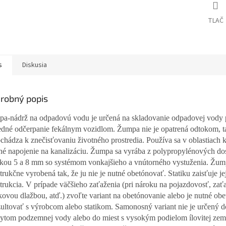
TLAČ
s
Diskusia
robný popis
a-nádrž na odpadovú vodu je určená na skladovanie odpadovej vody 
edné odčerpanie fekálnym vozidlom. Žumpa nie je opatrená odtokom, t
chádza k znečisťovaniu životného prostredia. Používa sa v oblastiach k
é napojenie na kanalizáciu. Žumpa sa vyrába z polypropylénových dos
kou 5 a 8 mm so systémom vonkajšieho a vnútorného vystuženia. Žum
trukčne vyrobená tak, že ju nie je nutné obetónovať. Statiku zaisťuje je
trukcia. V prípade väčšieho zaťaženia (pri nároku na pojazdovosť, zať
ovou dlažbou, atď.) zvoľte variant na obetónovanie alebo je nutné ob
ultovať s výrobcom alebo statikom. Samonosný variant nie je určený d
ytom podzemnej vody alebo do miest s vysokým podielom ílovitej zem